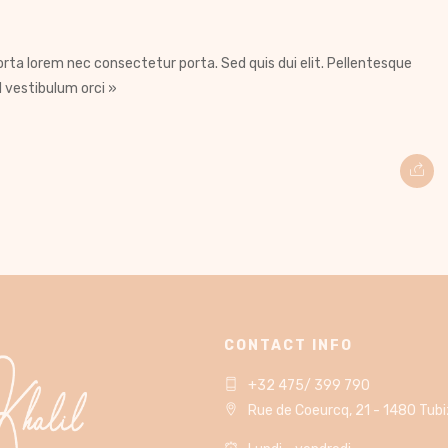
rta lorem nec consectetur porta. Sed quis dui elit. Pellentesque
 vestibulum orci »
CONTACT INFO
+32 475/ 399 790
Rue de Coeurcq, 21 - 1480 Tub